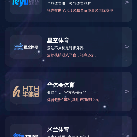
1
快捷导航
关键词
半岛平台-半岛(中国)一站式服务平台
0731-85221278
0731-85226831
工程咨询
网站首页
公司概况
招标代理
荣誉资质
企业动态
半岛平台-半岛(中国)一站式服务平台
业务范围
服务案例
人才招聘
湖南省长沙市岳麓区潇湘南路一段208号柏宁地王广场北栋5F
版权所有：半岛平台-半岛(中国)一站式服务平台
备案号：
湘ICP备
2024042548号-1
技术支持：
竞网智赢
蜂巢2.0
营业执照查询